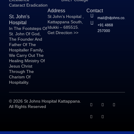
Cataract Eradication
Address
Contact
St. John's
St John’s Hospital ,
mail@stjohns.co.in
Kattappana South,
Hospital
+91 4868
Idukki – 685515.
In The Footsteps Of
257000
Get Direction >>
St. John Of God,
The Founder And
Father Of The
Hospitaller Family,
We Carry Out The
Healing Ministry Of
Jesus Christ
Through The
Charism Of
Hospitality.
©
2026
St Johns Hospital Kattappana.
All Rights Reserved