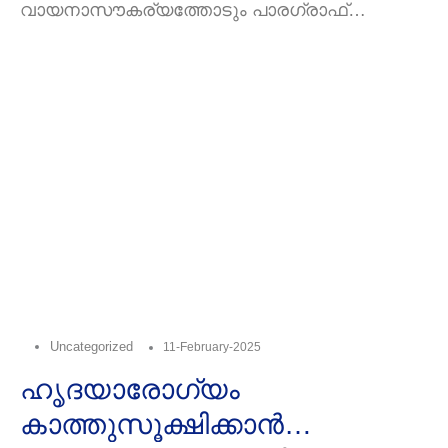
വായനാസൗകര്യത്തോടും പാരഗ്രാഫ്
മനുഷ്യര്‍ക്കും…
ക്രമീകരണത്തോടും കൂടി തിരുത്തി
കൊടുക്കുന്നു: മാനസിക പിരിമുറുക്കം
Uncategorized
11-February-2025
ഹൃദയാരോഗ്യം
കാത്തുസൂക്ഷിക്കാൻ