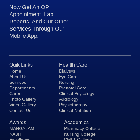
Now Get An OP
Appointment, Lab
Reports, And Our Other
Services Through Our
Mobile App.
Quik Links
Healtlh Care
Home
Dialysys
About Us
Eye Care
Services
Nursing
Departments
Prenatal Care
Career
Clinical Psycology
Photo Gallery
Audiology
Video Gallery
Physiotherapy
Contact Us
Clinical Nutrition
Awards
Academics
MANGALAM
Pharmacy College
NABH
Nursing College
Excellence
DMLT College