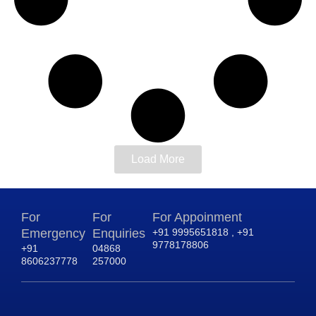
Load More
For
For
For Appoinment
Emergency
Enquiries
+91 9995651818 , +91
9778178806
+91
04868
8606237778
257000