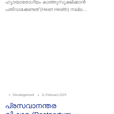
പതിവാക്കേണ്ടത് ഇവ (Heart
ഹൃദയാരോഗ്യം കാത്തുസൂക്ഷിക്കാൻ
പതിവാക്കേണ്ടത് (Heart Health) നല്ല
Health) നല്ല
ഹൃദയാരോഗ്യം നിലനിർത്തുന്നത്
ഹൃദയാരോഗ്യത്തി
ദീർഘായുസ്സിനും ആരോഗ്യകരമായ
ജീവിതത്തിനും അത്യാവശ്യമാണ്.
Uncategorized
11-February-2025
പ്രസവാനന്തര