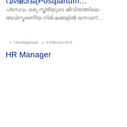
വിഷാദം(Postpartum
Depression): അമ്മമാരെ
പ്രസവം ഒരു സ്ത്രീയുടെ ജീവിതത്തിലെ
അവിസ്മരണീയ നിമിഷങ്ങളില്‍ ഒന്നാണ്.
തളര്‍ത്തുന്ന മാനസികാവസ്ഥ
ഗര്‍ഭിണിയായിരിക്കുമ്പോള്‍, നിങ്ങളുടെ
മനസ്സ്കുഞ്ഞിന്‍റെ വരവിനെ കുറിച്ചുള്ള
Uncategorized
4-February-2025
HR Manager