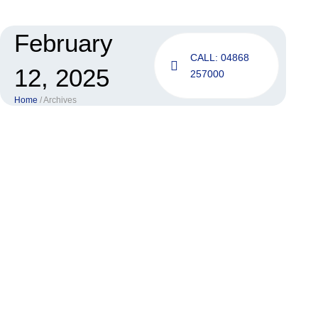
Skip
to
content
February
CALL: 04868
12, 2025
257000
Home
/ Archives