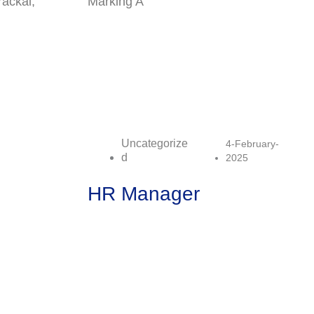
rackal,
Marking A
Uncategorize
4-February-
D
2025
HR Manager