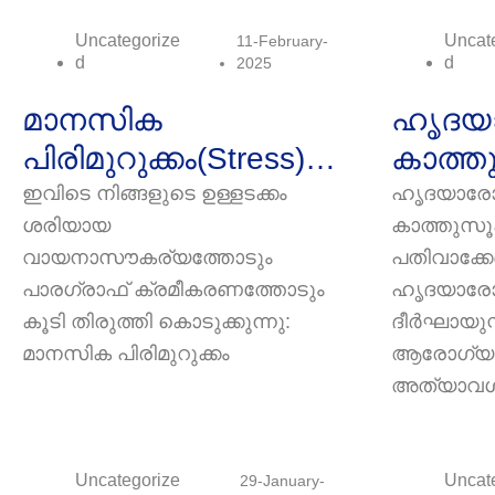
Uncategorize
Uncat
11-February-
D
D
2025
മാനസിക
ഹൃദയ
പിരിമുറുക്കം(Stress)
കാത്തു
:ഇന്നത്തെ
പതിവാ
ഇവിടെ നിങ്ങളുടെ ഉള്ളടക്കം
ഹൃദയാരോ
ശരിയായ
കാത്തുസൂക
തിരക്കുപിടിച്ച
(Heart
വായനാസൗകര്യത്തോടും
പതിവാക്കേണ
ജീവിതരീതിയില്‍എ
ഹൃദയാ
പാരഗ്രാഫ് ക്രമീകരണത്തോടും
ഹൃദയാരോഗ
ല്ലാ മനുഷ്യര്‍ക്കും…
കൂടി തിരുത്തി കൊടുക്കുന്നു:
ദീർഘായുസ്
മാനസിക പിരിമുറുക്കം
ആരോഗ്യക
അത്യാവശ
Uncategorize
Uncat
29-January-