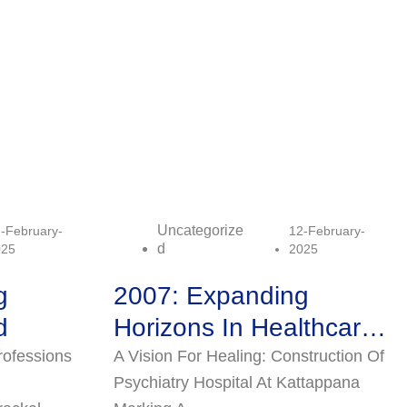
Uncategorize
-February-
12-February-
D
025
2025
g
2007: Expanding
d
Horizons In Healthcare
And Community
ofessions
A Vision For Healing: Construction Of
Psychiatry Hospital At Kattappana