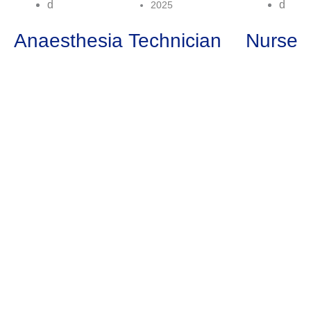
D
D
2025
Anaesthesia Technician
Nurse