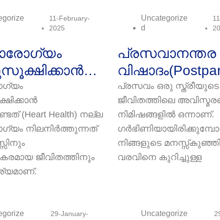
egorize
Uncategorize
11-February-
11
D
2025
2
ാരോഗ്യം
പ്രസവാനന്തര
സൂക്ഷിക്കാൻ
വിഷാദം(Postpa
ക്കേണ്ടത് ഇവ
Depression):
ഗ്യം
പ്രസവം ഒരു സ്ത്രീയുടെ
്ഷിക്കാൻ
ജീവിതത്തിലെ അവിസ്മ
 Health) നല്ല
അമ്മമാരെ
്ടത് (Heart Health) നല്ല
നിമിഷങ്ങളില്‍ ഒന്നാണ്.
രോഗ്യത്തി
തളര്‍ത്തുന്ന
്യം നിലനിർത്തുന്നത്
ഗര്‍ഭിണിയായിരിക്കുമ്പോള
മാനസികാവസ്
സിനും
നിങ്ങളുടെ മനസ്സ്കുഞ്ഞി
രമായ ജീവിതത്തിനും
വരവിനെ കുറിച്ചുള്ള
്യമാണ്.
egorize
Uncategorize
29-January-
2