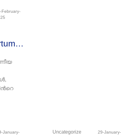
-February-
025
rtum
രണീയ
്‍,
ഥ
ന്‍റെ
Uncategorize
9-January-
29-January-