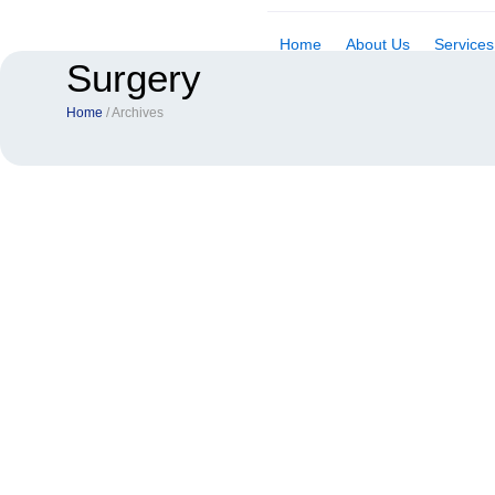
Skip
to
Home
About Us
Services
Surgery
content
Home
/ Archives