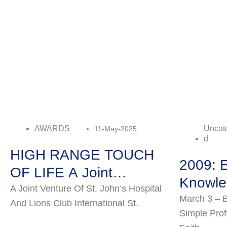
AWARDS
Uncat
11-May-2025
D
HIGH RANGE TOUCH
2009: E
OF LIFE A Joint
Knowle
Venture Of St. John’s
A Joint Venture Of St. John’s Hospital
Engag
March 3 – B
And Lions Club International St.
Hospital & Lions…
Simple Prof