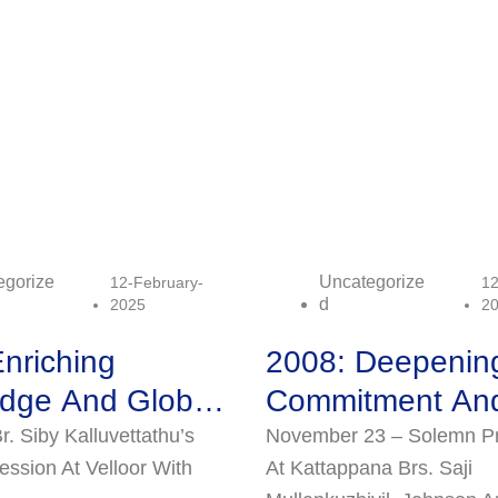
egorize
Uncategorize
12-February-
12
D
2025
2
nriching
2008: Deepenin
dge And Global
Commitment An
ement
r. Siby Kalluvettathu’s
November 23 – Solemn Pr
ession At Velloor With
At Kattappana Brs. Saji